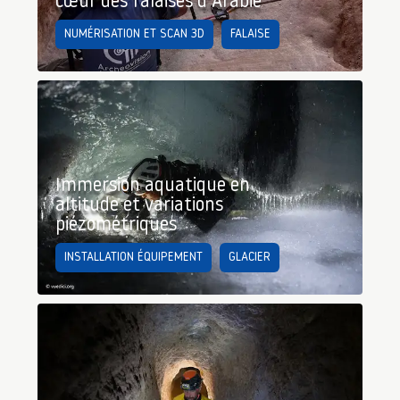
cœur des falaises d’Arabie
NUMÉRISATION ET SCAN 3D
FALAISE
Immersion aquatique en
altitude et variations
piézométriques
INSTALLATION ÉQUIPEMENT
GLACIER