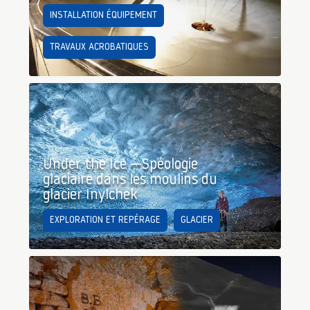
INSTALLATION ÉQUIPEMENT
TRAVAUX ACROBATIQUES
Under the Ice —Spéologie
glaciaire dans les moulins du
glacier Inylchek
EXPLORATION ET REPÉRAGE
GLACIER