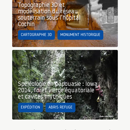
Topographie 3D et
modélisation du réseau
souterrain sous l’hôpital
Cochin
CARTOGRAPHIE 3D
MONUMENT HISTORIQUE
Spéléologie en papouasie : Iowa
2014, forêt vierge équatoriale
et cavités mythiques
EXPÉDITION
ABRIS REFUGE