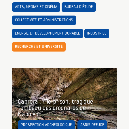
ARTS, MÉDIAS ET CINÉMA
BUREAU D'ÉTUDE
COLLECTIVITÉ ET ADMINISTRATIONS
ÉNERGIE ET DÉVELOPPEMENT DURABLE
INDUSTRIEL
RECHERCHE ET UNIVERSITÉ
Cabrera : l’île-prison, tragique
tombeau des grognards de
Napoléon
PROSPECTION ARCHÉOLOGIQUE
ABRIS REFUGE