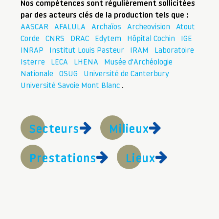
Nos compétences sont régulièrement sollicitées
par des acteurs clés de la production tels que :
AASCAR
AFALULA
Archaïos
Archeovision
Atout
Corde
CNRS
DRAC
Edytem
Hôpital Cochin
IGE
INRAP
Institut Louis Pasteur
IRAM
Laboratoire
Isterre
LECA
LHENA
Musée d'Archéologie
Nationale
OSUG
Université de Canterbury
Université Savoie Mont Blanc
.
Secteurs
Milieux
Prestations
Lieux