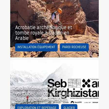
Acrobatie archéologique et
tombe royale à Dadan en
Arabie
INSTALLATION ÉQUIPEMENT
PAROI ROCHEUSE
Seb la frite et GLOF, un
youtuber au cœur des glaciers
du Kirghizistan à 3400m
EXPLORATION ET REPÉRAGE
GLACIER