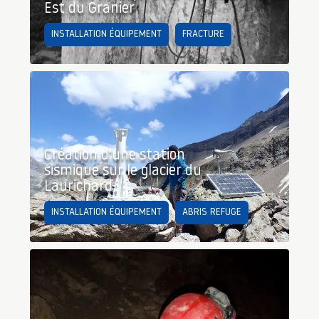
Est du Granier
INSTALLATION ÉQUIPEMENT
FRACTURE
Création d'une station
sismique sur le glacier du
Laurichard
INSTALLATION ÉQUIPEMENT
ABRIS REFUGE