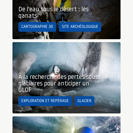
De l'eau sous le désert : les
qanats
CARTOGRAPHIE 3D
SITE ARCHÉOLOGIQUE
À la recherche des pertes sous
glaciaires pour anticiper un
GLOF
EXPLORATION ET REPÉRAGE
GLACIER