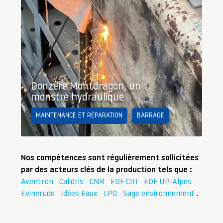
Donzère Montdragon, un
monstre hydraulique
MAINTENANCE ET RÉPARATION
BARRAGE
Nos compétences sont régulièrement sollicitées
par des acteurs clés de la production tels que :
Aventron
Calidris
CNR
EDF CIH
EDF UP-Alpes
Evinerude
Idées Eaux
LPO
Sage environnement
.