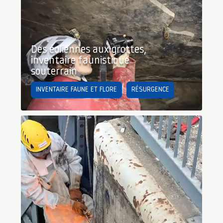
Des éoliennes aux grottes,
inventaire faunistique
souterrain
INVENTAIRE FAUNE ET FLORE
RÉSURGENCE