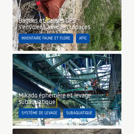
Bagues et balises GPS
s'envolent avec les rapaces
INVENTAIRE FAUNE ET FLORE
APIC
Mikado éphémère et levage
subaquatique
SYSTÈME DE LEVAGE
SUBAQUATIQUE