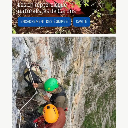
Les chiroptérologue
naturalistes de Calidris
ENCADREMENT DES ÉQUIPES
CAVITÉ