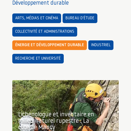
Développement durable
ARTS, MÉDIAS ET CINÉMA
BUREAU D'ÉTUDE
COLLECTIVITÉ ET ADMINISTRATIONS
ÉNERGIE ET DÉVELOPPEMENT DURABLE
INDUSTRIEL
RECHERCHE ET UNIVERSITÉ
Lichenologue et inventaire en
milieu naturel rupestre : La
côte de Mancy