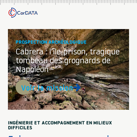
PROSPECTION ARCHÉOLOGIQUE
Cabrera : l’île-prison, tragique
tombeau des grognards de
Napoléon
Voir la mission
INGÉNIERIE ET ACCOMPAGNEMENT EN MILIEUX
DIFFICILES