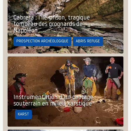
Cabrera : l’île-prison, tragique
tombeau des grognards de
Napoléon
PROSPECTION ARCHÉOLOGIQUE
ABRIS REFUGE
Instrumentation d’un captage
souterrain en milieu karstique
KARST