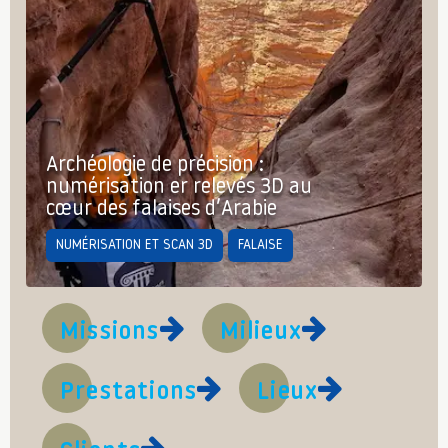
Archéologie de précision :
numérisation er relevés 3D au
cœur des falaises d’Arabie
NUMÉRISATION ET SCAN 3D
FALAISE
Missions
Milieux
Prestations
Lieux