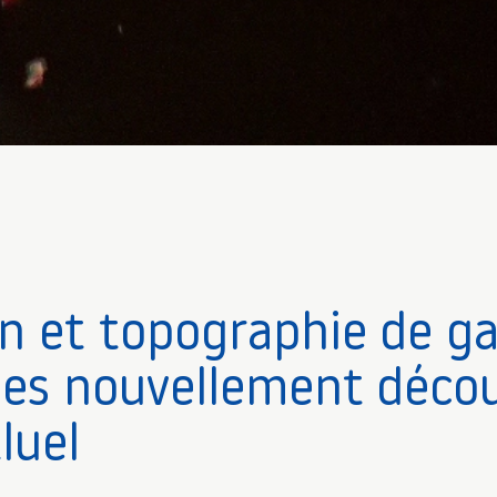
n et topographie de ga
nes nouvellement déco
luel