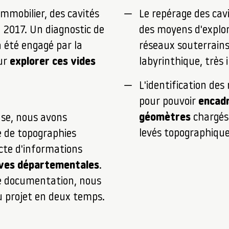
immobilier, des cavités
Le repérage des cav
 2017. Un diagnostic de
des moyens d'explor
 a été engagé par la
réseaux souterrains
ur
explorer ces vides
labyrinthique, très 
L'identification des
pour pouvoir
encadr
géomètres
chargés 
se, nous avons
levés topographique
e de topographies
ecte d'informations
ives départementales
.
e documentation, nous
u projet en deux temps.