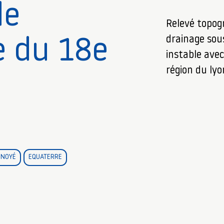
de
Relevé topog
drainage sou
e du 18e
instable avec
région du ly
 NOYÉ
EQUATERRE