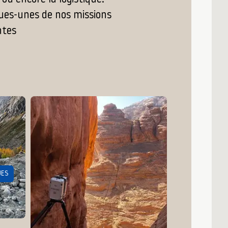
ques-unes de nos missions
ntes
UES