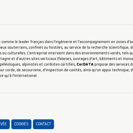
 comme le leader français dans l’ingénierie et l’accompagnement en zones d’accè
ieux souterrains, confinés ou hostiles, au service de la recherche scientifique, d
s ou culturelles. L’entreprise intervient dans des environnements variés, tels qu
ntagne et d’autres sites verticaux (falaises, ouvrages d’art, bâtiments et mon
péléologues, alpinistes et cordistes certifiés,
CorDATA
propose des services de
ur corde, de secourisme, d’inspection de cavités, ainsi qu’un appui technique,
ce qu’à l’international.
IVÉE
COOKIES
CONTACT