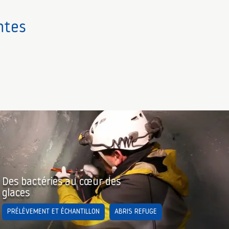
ntes
Des bactéries au cœur des
glaces
PRÉLÈVEMENT ET ÉCHANTILLON
ABRIS REFUGE