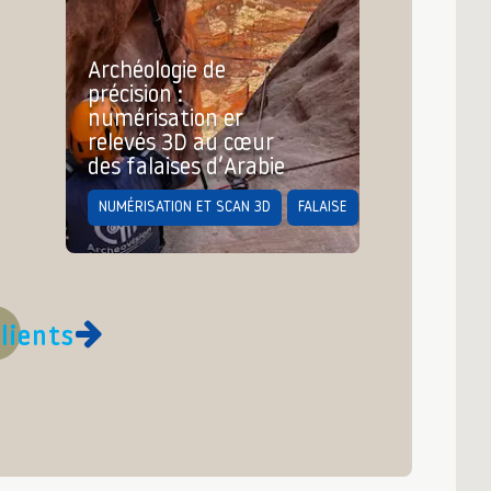
Archéologie de
précision :
numérisation er
relevés 3D au cœur
des falaises d’Arabie
NUMÉRISATION ET SCAN 3D
FALAISE
lients