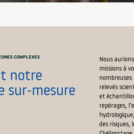
ZONES COMPLEXES
Nous aurions
missions à v
st notre
nombreuses ré
relevés scien
le sur-mesure
et échantillo
repérages, l’
hydrologique,
des risques, 
l’héliportage,