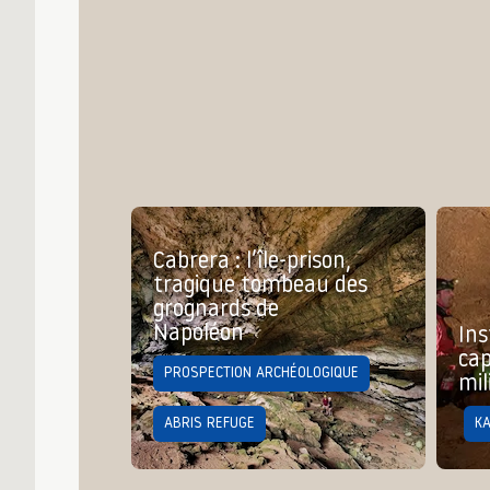
Cabrera : l’île-prison,
tragique tombeau des
grognards de
Napoléon
Ins
cap
PROSPECTION ARCHÉOLOGIQUE
mil
ABRIS REFUGE
K