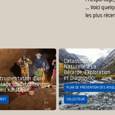
… Voici quel
les plus réce
Catastrophe
Naturelle à La
Bérarde, Exploration
et Diagnostic
trumentation d’un
tage souterrain en
PLAN DE PRÉVENTION DES RISQ
ieu karstique
ARST
COLLECTEUR