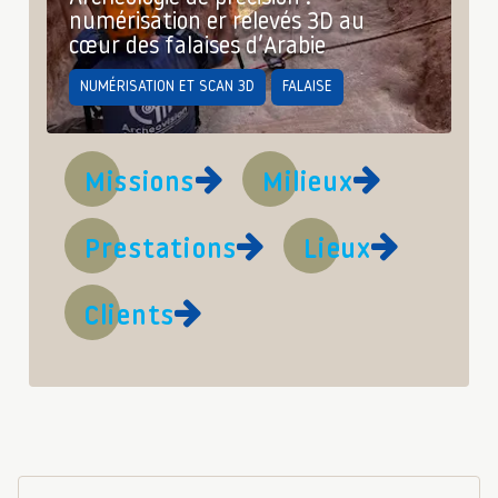
numérisation er relevés 3D au
cœur des falaises d’Arabie
NUMÉRISATION ET SCAN 3D
FALAISE
Missions
Milieux
Prestations
Lieux
Clients