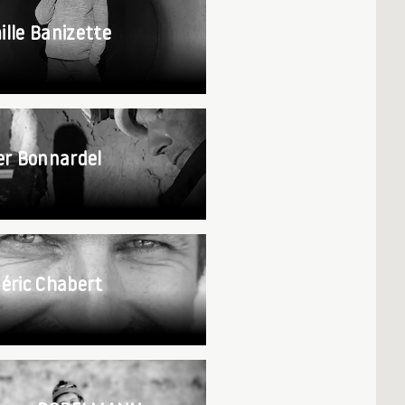
lle Banizette
er Bonnardel
éric Chabert