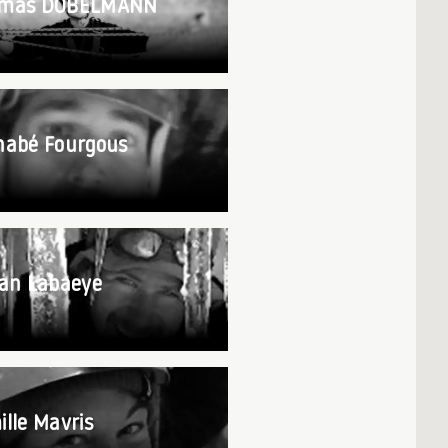
mas DOBELMANN
nabé Fourgous
ian Labaeye
lle Mavris