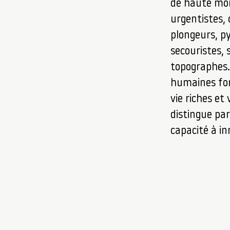
de haute mo
urgentistes, 
plongeurs, p
secouristes, 
topographes.
humaines for
vie riches et 
distingue par
capacité à i