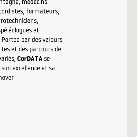
ntagne, médecins
cordistes, formateurs,
yrotechniciens,
spéléologues et
 Portée par des valeurs
tes et des parcours de
variés,
CorDATA
se
 son excellence et sa
nnover