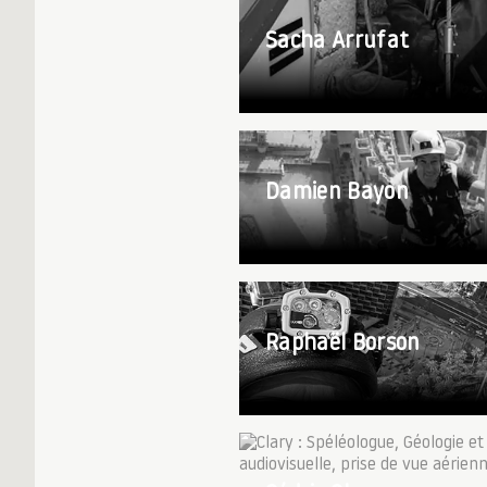
Sacha Arrufat
Damien Bayon
Raphaël Borson