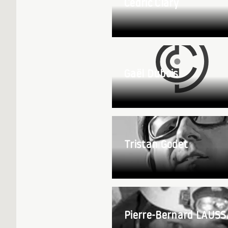
Cédric Clary
Gaël Dubois
Tristan Godet
Pierre-Bernard LAUSS