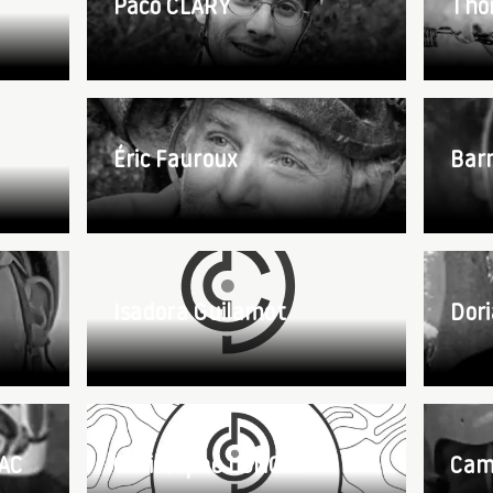
Paco CLARY
Tho
Éric Fauroux
Bar
Isadora Guilamot
Dor
AC
Christophe LONGIN
Cami