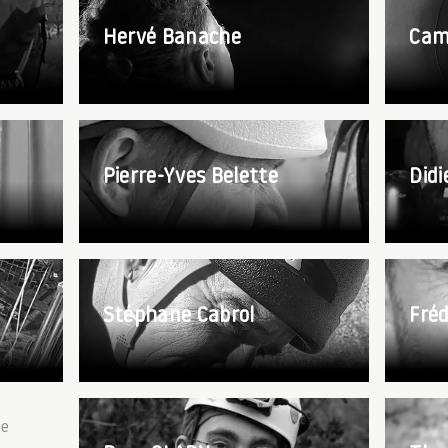
Hervé Banache
Cami
Pierre-Yves Belette
Didi
Stéphane Cabrol
Fréd