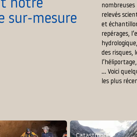
st notre
nombreuses ré
relevés scien
le sur-mesure
et échantillo
repérages, l’
hydrologique,
des risques, 
l’héliportage,
… Voici quel
les plus réce
Catastrophe