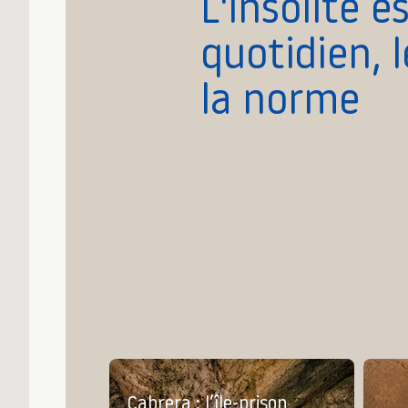
L'insolite e
quotidien, 
la norme
Cabrera : l’île-prison,