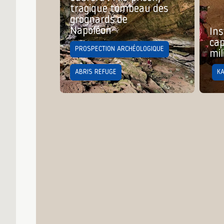
tragique tombeau des
grognards de
Napoléon
Ins
cap
PROSPECTION ARCHÉOLOGIQUE
mil
ABRIS REFUGE
K