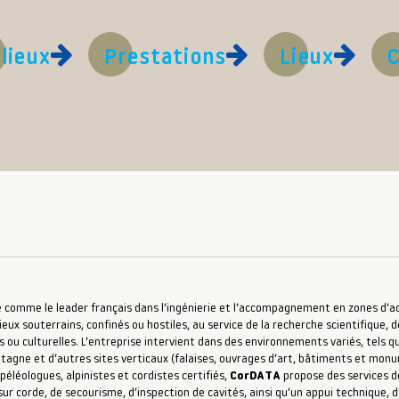
lieux
Prestations
Lieux
C
 comme le leader français dans l’ingénierie et l’accompagnement en zones d’accè
ieux souterrains, confinés ou hostiles, au service de la recherche scientifique, d
s ou culturelles. L’entreprise intervient dans des environnements variés, tels qu
ntagne et d’autres sites verticaux (falaises, ouvrages d’art, bâtiments et mon
péléologues, alpinistes et cordistes certifiés,
CorDATA
propose des services de
ur corde, de secourisme, d’inspection de cavités, ainsi qu’un appui technique,