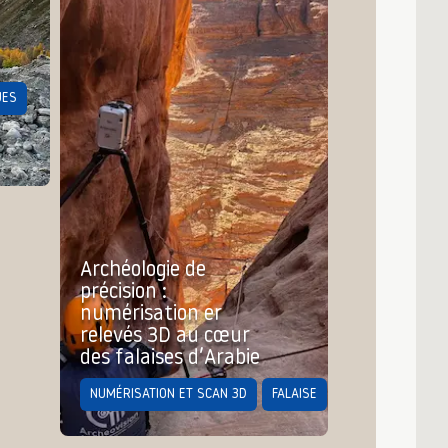
UES
Archéologie de
précision :
numérisation er
relevés 3D au cœur
des falaises d’Arabie
NUMÉRISATION ET SCAN 3D
FALAISE