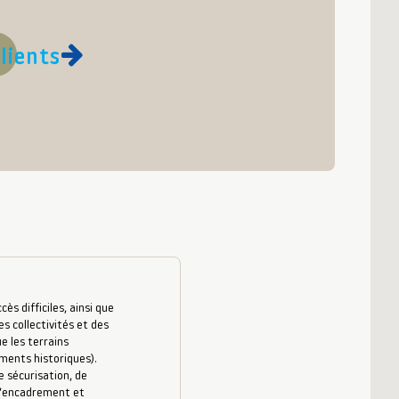
lients
s difficiles, ainsi que
es collectivités et des
e les terrains
uments historiques).
 sécurisation, de
 d’encadrement et