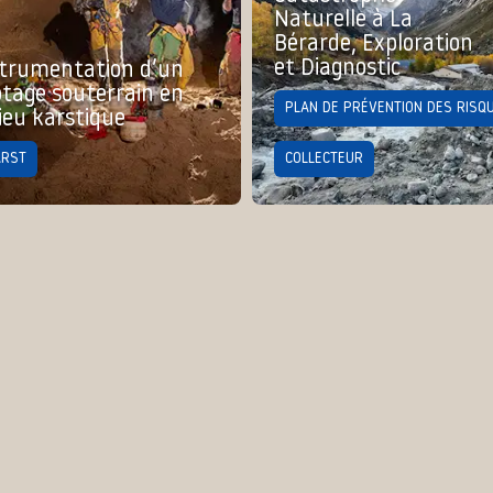
Naturelle à La
Bérarde, Exploration
et Diagnostic
trumentation d’un
tage souterrain en
PLAN DE PRÉVENTION DES RISQ
ieu karstique
ARST
COLLECTEUR