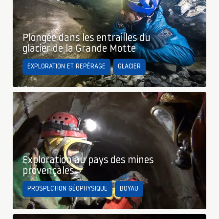
Plongée dans les entrailles du
glacier de la Grande Motte
EXPLORATION ET REPÉRAGE
GLACIER
Exploration au pays des mines
provençales
PROSPECTION GÉOPHYSIQUE
BOYAU