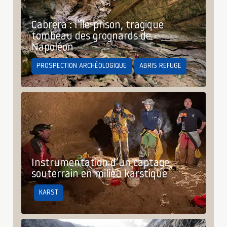
Cabrera : l’île-prison, tragique
tombeau des grognards de
Napoléon
PROSPECTION ARCHÉOLOGIQUE
ABRIS REFUGE
Instrumentation d’un captage
souterrain en milieu karstique
KARST