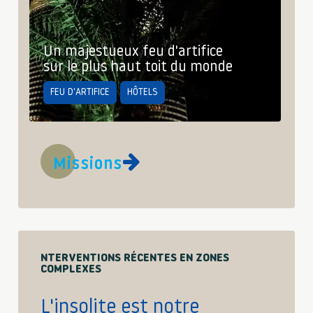
S
G
Un majestueux feu d'artifice
sur le plus haut toit du monde
FEU D'ARTIFICE
HÔTELS
Missions
NTERVENTIONS RÉCENTES EN ZONES
COMPLEXES
L'insolite est notre