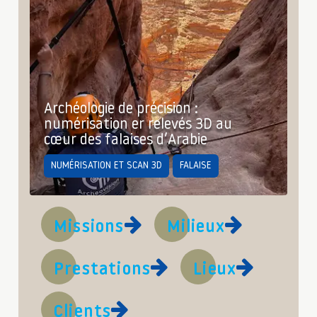
Archéologie de précision :
numérisation er relevés 3D au
cœur des falaises d’Arabie
NUMÉRISATION ET SCAN 3D
FALAISE
Missions
Milieux
Prestations
Lieux
Clients