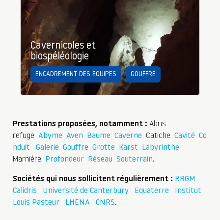
Cavernicoles et
biospéléologie
ENCADREMENT DES ÉQUIPES
GOUFFRE
Prestations proposées, notamment :
Abris
refuge
Abyme
Aven
Baume
Caverne
Catiche
Cavité
Co
nduit
Galerie
Gouffre
Grotte
Karst
Labyrinthe
Marnière
Profondeur
Réseau
Souterrain
.
Sociétés qui nous sollicitent régulièrement :
BRGM
Calidris
Université de Canterbury
Equaterre
Institut
Louis Pasteur
LHENA
CNRS
.