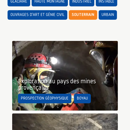
GLACIAIRE
HAUTE MONTAGNE
INDUSTRIEL
INSTABLE
OUVRAGES D’ART ET GÉNIE CIVIL
SOUTERRAIN
URBAIN
Exploration au pays des mines
provençales
PROSPECTION GÉOPHYSIQUE
BOYAU