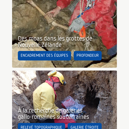
Des moas dans les grottes de
Nouvelle-Zélande
ENCADREMENT DES ÉQUIPES
PROFONDEUR
À la recherche de galeries
gallo-romaines souterraines
RELEVÉ TOPOGRAPHIQUE
GALERIE ÉTROITE