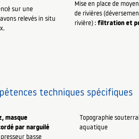
Mise en place de moyen 
encé sur une
de rivières (déverseme
vons relevés in situ
rivière) :
filtration et 
x.
étences techniques spécifiques
z, masque
Topographie souterrai
cordé par narguilé
aquatique
presseur basse