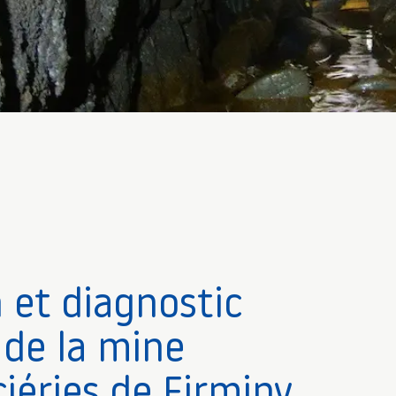
 et diagnostic
 de la mine
ciéries de Firminy