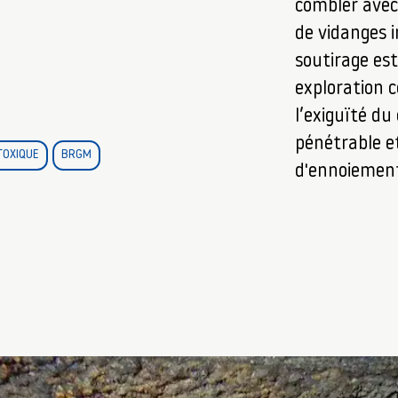
combler avec
de vidanges i
soutirage es
exploration 
l’exiguïté du
pénétrable e
TOXIQUE
BRGM
d'ennoiemen