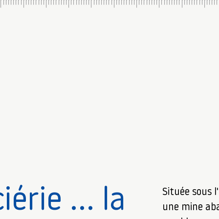
ciérie … la
Située sous l
une mine aba