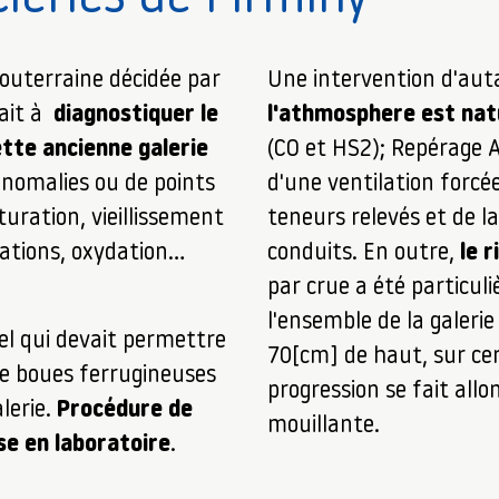
souterraine décidée par
Une intervention d'aut
ait à
diagnostiquer le
l'athmosphere est nat
ette ancienne galerie
(CO et HS2); Repérage A
anomalies ou de points
d'une ventilation forcé
turation, vieillissement
teneurs relevés et de l
rations, oxydation…
conduits. En outre,
le 
par crue a été particuli
l'ensemble de la galerie
el qui devait permettre
70[cm] de haut, sur cer
de boues ferrugineuses
progression se fait all
alerie.
Procédure de
mouillante.
e en laboratoire
.