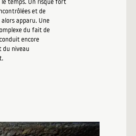
 le temps. Un risque fort
ncontrôlées et de
t alors apparu. Une
complexe du fait de
 conduit encore
t du niveau
t.