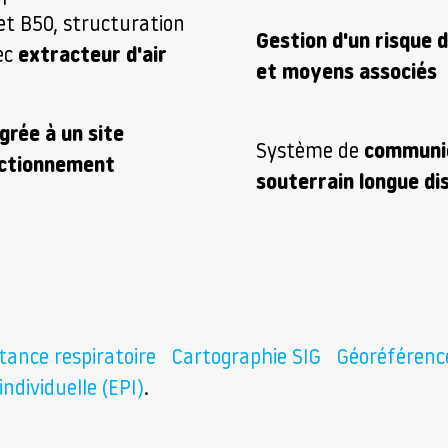
et B50, structuration
Gestion d'un risque d
vec
extracteur d'air
et moyens associés
grée à un site
Système de
communi
nctionnement
souterrain longue di
tance respiratoire
Cartographie SIG
Géoréféren
ndividuelle (EPI)
.