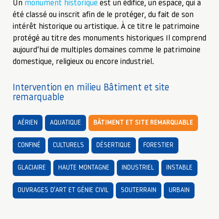
Un
monument historique
est un édifice, un espace, qui a
été classé ou inscrit afin de le protéger, du fait de son
intérêt historique ou artistique. À ce titre le patrimoine
protégé au titre des monuments historiques Il comprend
aujourd’hui de multiples domaines comme le patrimoine
domestique, religieux ou encore industriel.
Intervention en milieu Bâtiment et site
remarquable
AÉRIEN
AQUATIQUE
BÂTIMENT ET SITE REMARQUABLE
CONFINÉ
CULTURELS
DÉSERTIQUE
FORESTIER
GLACIAIRE
HAUTE MONTAGNE
INDUSTRIEL
INSTABLE
OUVRAGES D’ART ET GÉNIE CIVIL
SOUTERRAIN
URBAIN