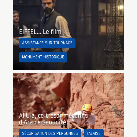
EIFFEL… Le film
ASSISTANCE SUR TOURNAGE
MONUMENT HISTORIQUE
Al Ula, ce trésor méconnu
d'Arabie Saoudite
SÉCURISATION DES PERSONNES
FALAISE