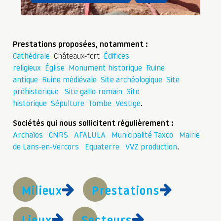
Prestations proposées, notamment :
Cathédrale
Châteaux-fort
Édifices
religieux
Église
Monument historique
Ruine
antique
Ruine médiévale
Site archéologique
Site
préhistorique
Site gallo-romain
Site
historique
Sépulture
Tombe
Vestige
.
Sociétés qui nous sollicitent régulièrement :
Archaïos
CNRS
AFALULA
Municipalité Taxco
Mairie
de Lans-en-Vercors
Equaterre
VVZ production
.
Milieux
Prestations