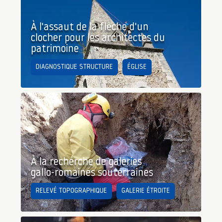
À l'assaut de la flèche d'un
clocher pour les architectes du
patrimoine
DIAGNOSTIQUE STRUCTURE
ÉGLISE
À la recherche de galeries
gallo-romaines souterraines
RELEVÉ TOPOGRAPHIQUE
GALERIE ÉTROITE