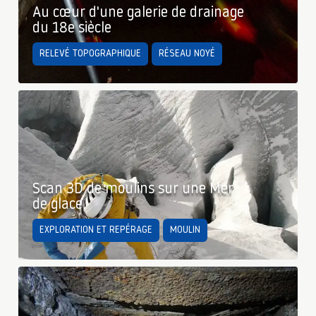
Au cœur d'une galerie de drainage
du 18e siècle
RELEVÉ TOPOGRAPHIQUE
RÉSEAU NOYÉ
Scan 3D de moulins sur une Mer
de glace
EXPLORATION ET REPÉRAGE
MOULIN