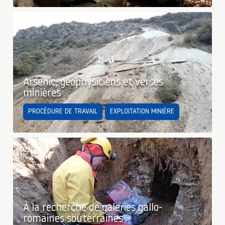
Arsenic, géophysiciens et verses
minières
PROCÉDURE DE TRAVAIL
EXPLOITATION MINIÈRE
À la recherche de galeries gallo-
romaines souterraines