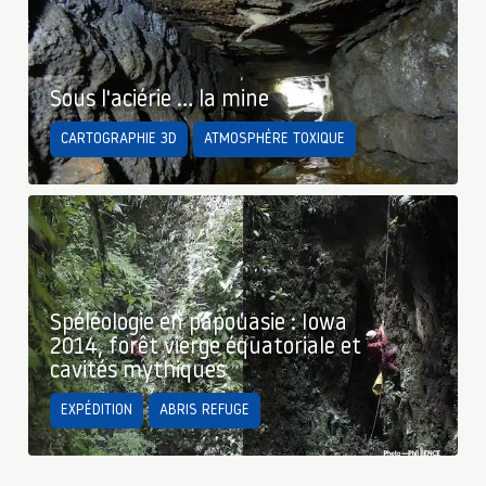
Sous l'aciérie … la mine
CARTOGRAPHIE 3D
ATMOSPHÈRE TOXIQUE
Spéléologie en papouasie : Iowa
2014, forêt vierge équatoriale et
cavités mythiques
EXPÉDITION
ABRIS REFUGE