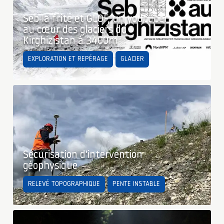
Seb la frite et GLOF, un youtuber
au cœur des glaciers du
Kirghizistan à 3400m
EXPLORATION ET REPÉRAGE
GLACIER
Sécurisation d'intervention
géophysique
RELEVÉ TOPOGRAPHIQUE
PENTE INSTABLE