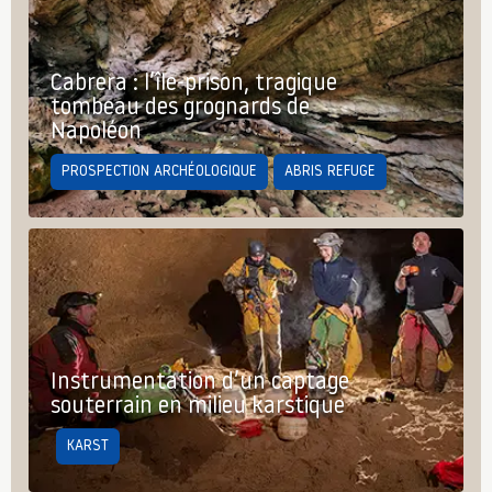
Cabrera : l’île-prison, tragique
tombeau des grognards de
Napoléon
PROSPECTION ARCHÉOLOGIQUE
ABRIS REFUGE
Instrumentation d’un captage
souterrain en milieu karstique
KARST