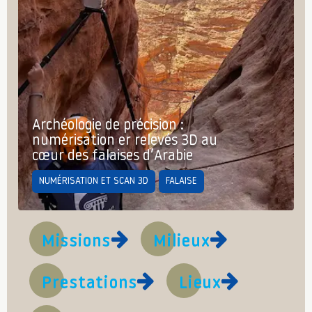
Archéologie de précision :
numérisation er relevés 3D au
cœur des falaises d’Arabie
NUMÉRISATION ET SCAN 3D
FALAISE
Missions
Milieux
Prestations
Lieux