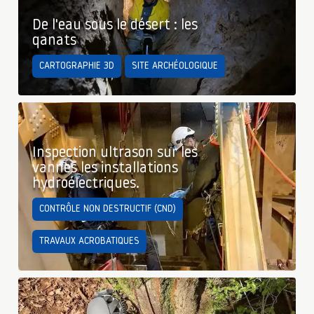
De l'eau sous le désert : les
qanats
CARTOGRAPHIE 3D
SITE ARCHÉOLOGIQUE
Inspection ultrason sur les
vannes les installations
hydroélectriques.
CONTRÔLE NON DESTRUCTIF (CND)
TRAVAUX ACROBATIQUES