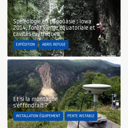
Spéléologie en papouasie : Iowa
2014, forêt vierge équatoriale et
cavités mythiques
EXPÉDITION
ABRIS REFUGE
Et si la montagne
s'éffondrait ?
INSTALLATION ÉQUIPEMENT
PENTE INSTABLE