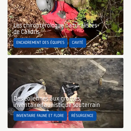
Les chiroptérologue naturalistes
de Calidris
ENCADREMENT DES ÉQUIPES
CAVITÉ
Des éoliennes aux grottes,
inventaire faunistique souterrain
INVENTAIRE FAUNE ET FLORE
RÉSURGENCE