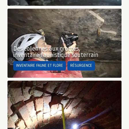
Des éoliennes aux grottes,
inventaire faunistique souterrain
INVENTAIRE FAUNE ET FLORE
RÉSURGENCE