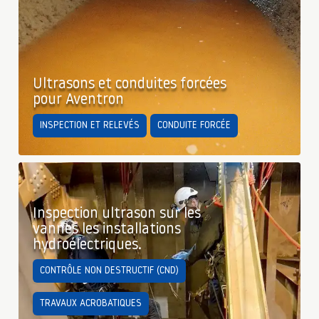
Ultrasons et conduites forcées
pour Aventron
INSPECTION ET RELEVÉS
CONDUITE FORCÉE
Inspection ultrason sur les
vannes les installations
hydroélectriques.
CONTRÔLE NON DESTRUCTIF (CND)
TRAVAUX ACROBATIQUES