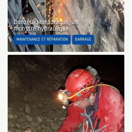
Donzère Montdragon, un
monstre hydraulique
MAINTENANCE ET RÉPARATION
BARRAGE