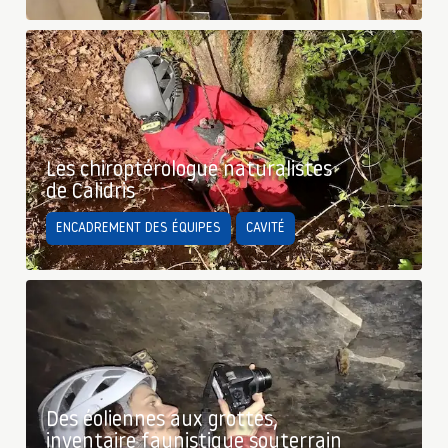
Les chiroptérologue naturalistes
de Calidris
ENCADREMENT DES ÉQUIPES
CAVITÉ
Des éoliennes aux grottes,
inventaire faunistique souterrain