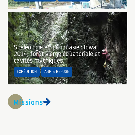
Spéléologie en papouasie : Iowa
2014, forêt vierge équatoriale et
cavités mythiques
EXPÉDITION
ABRIS REFUGE
Missions