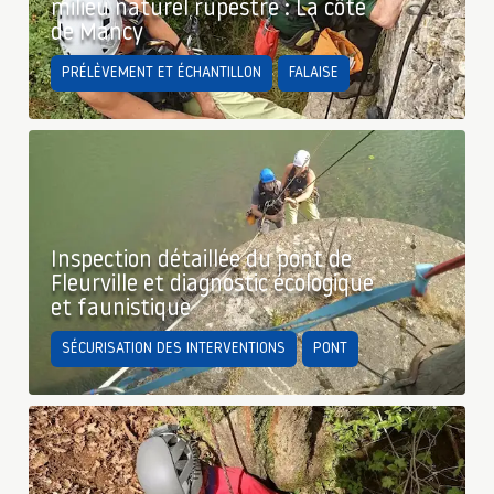
milieu naturel rupestre : La côte
de Mancy
PRÉLÈVEMENT ET ÉCHANTILLON
FALAISE
Inspection détaillée du pont de
Fleurville et diagnostic écologique
et faunistique
SÉCURISATION DES INTERVENTIONS
PONT