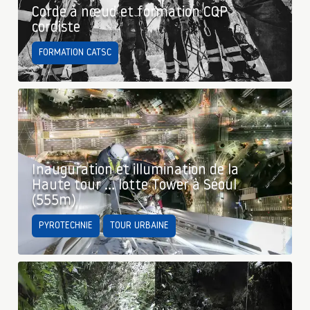
Corde à nœud et formation CQP
cordiste
FORMATION CATSC
Inauguration et illumination de la
Haute tour … lotte Tower à Séoul
(555m)
PYROTECHNIE
TOUR URBAINE