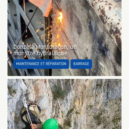
Donzère Montdragon, un
monstre hydraulique
MAINTENANCE ET RÉPARATION
BARRAGE