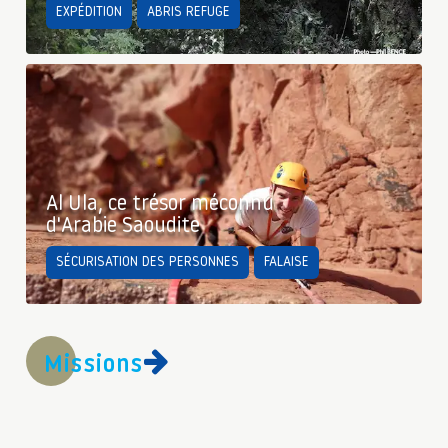
EXPÉDITION
ABRIS REFUGE
Al Ula, ce trésor méconnu
d'Arabie Saoudite
SÉCURISATION DES PERSONNES
FALAISE
Missions