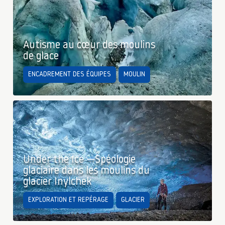
Autisme au cœur des moulins
de glace
ENCADREMENT DES ÉQUIPES
MOULIN
Under the Ice —Spéologie
glaciaire dans les moulins du
glacier Inylchek
EXPLORATION ET REPÉRAGE
GLACIER