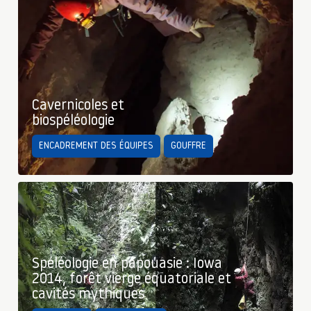
Cavernicoles et
biospéléologie
ENCADREMENT DES ÉQUIPES
GOUFFRE
Spéléologie en papouasie : Iowa
2014, forêt vierge équatoriale et
cavités mythiques