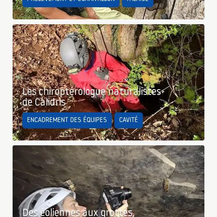
Les chiroptérologue naturalistes
de Calidris
ENCADREMENT DES ÉQUIPES
CAVITÉ
Des éoliennes aux grottes,