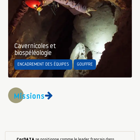
Cavernicoles et
biospéléologie
ENCADREMENT DES ÉQUIPES
GOUFFRE
Missions
CorDATA
se positionne comme le leader français dans