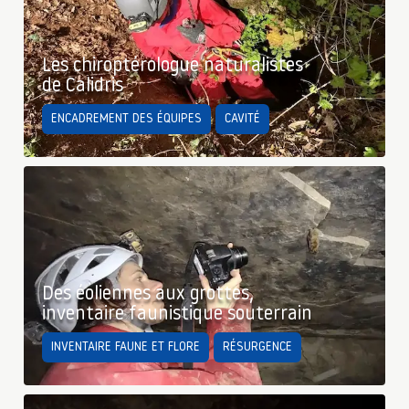
Les chiroptérologue naturalistes
de Calidris
ENCADREMENT DES ÉQUIPES
CAVITÉ
Des éoliennes aux grottes,
inventaire faunistique souterrain
INVENTAIRE FAUNE ET FLORE
RÉSURGENCE