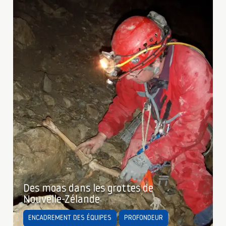
Des moas dans les grottes de
Nouvelle-Zélande
ENCADREMENT DES ÉQUIPES
PROFONDEUR