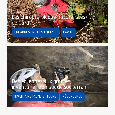
Les chiroptérologue naturalistes
de Calidris
ENCADREMENT DES ÉQUIPES
CAVITÉ
Des éoliennes aux grottes,
inventaire faunistique souterrain
INVENTAIRE FAUNE ET FLORE
RÉSURGENCE