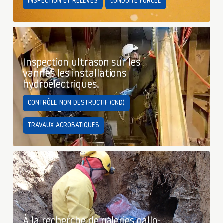
INSPECTION ET RELEVÉS
CONDUITE FORCÉE
Inspection ultrason sur les
vannes les installations
hydroélectriques.
CONTRÔLE NON DESTRUCTIF (CND)
TRAVAUX ACROBATIQUES
À la recherche de galeries gallo-