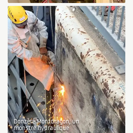
Donzère Montdragon, un
monstre hydraulique