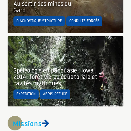
Au sortir des mines du
Gard
DIAGNOSTIQUE STRUCTURE
CONDUITE FORCÉE
Spéléologie en papouasie : Iowa
2014, forêt vierge équatoriale et
cavités mythiques
EXPÉDITION
ABRIS REFUGE
Missions