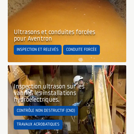
Ultrasons et conduites forcées
pour Aventron
INSPECTION ET RELEVÉS
CONDUITE FORCÉE
Inspection ultrason sur les
vannes les installations
hydroélectriques.
CONTRÔLE NON DESTRUCTIF (CND)
TRAVAUX ACROBATIQUES