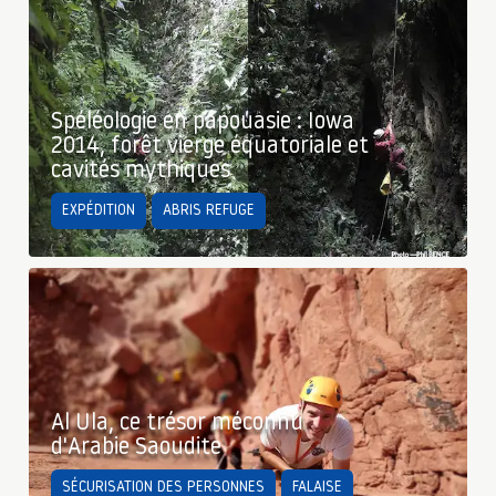
Spéléologie en papouasie : Iowa
2014, forêt vierge équatoriale et
cavités mythiques
EXPÉDITION
ABRIS REFUGE
Al Ula, ce trésor méconnu
d'Arabie Saoudite
SÉCURISATION DES PERSONNES
FALAISE