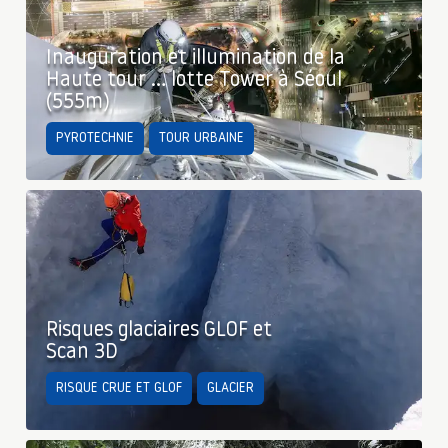
Inauguration et illumination de la
Haute tour … lotte Tower à Séoul
(555m)
PYROTECHNIE
TOUR URBAINE
Risques glaciaires GLOF et
Scan 3D
RISQUE CRUE ET GLOF
GLACIER