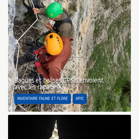
Bagues et balises GPS s'envolent
avec les rapaces
INVENTAIRE FAUNE ET FLORE
APIC