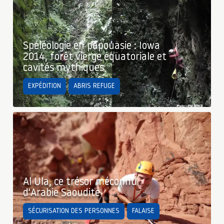
Spéléologie en papouasie : Iowa
2014, forêt vierge équatoriale et
cavités mythiques
EXPÉDITION
ABRIS REFUGE
Al Ula, ce trésor méconnu
d'Arabie Saoudite
SÉCURISATION DES PERSONNES
FALAISE