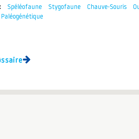
:
Spéléofaune
Stygofaune
Chauve-Souris
Ou
Paléogénétique
ossaire