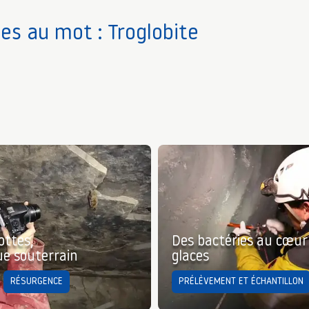
ves au mot : Troglobite
ottes,
Des bactéries au cœur
ue souterrain
glaces
RÉSURGENCE
PRÉLÈVEMENT ET ÉCHANTILLON