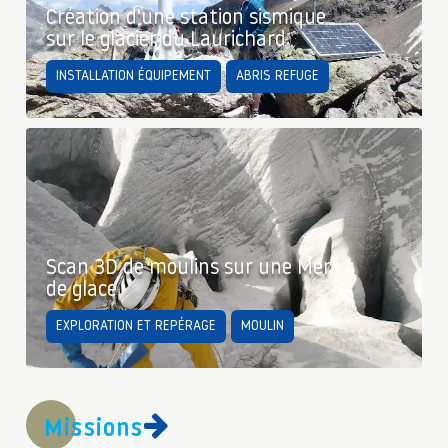
Création d'une station sismique
sur le glacier du Laurichard
INSTALLATION ÉQUIPEMENT
ABRIS REFUGE
Scan 3D de moulins sur une Mer
de glace
EXPLORATION ET REPÉRAGE
MOULIN
Missions