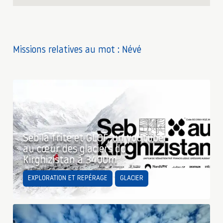
Missions relatives au mot : Névé
Seb la frite et GLOF, un youtuber
au cœur des glaciers du
Kirghizistan à 3400m
EXPLORATION ET REPÉRAGE
GLACIER