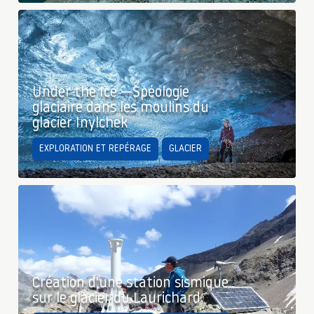
Under the Ice —Spéologie
glaciaire dans les moulins du
glacier Inylchek
EXPLORATION ET REPÉRAGE
GLACIER
Création d'une station sismique
sur le glacier du Laurichard