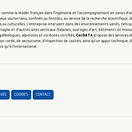
 comme le leader français dans l’ingénierie et l’accompagnement en zones d’accè
ieux souterrains, confinés ou hostiles, au service de la recherche scientifique, d
s ou culturelles. L’entreprise intervient dans des environnements variés, tels qu
ntagne et d’autres sites verticaux (falaises, ouvrages d’art, bâtiments et mon
péléologues, alpinistes et cordistes certifiés,
CorDATA
propose des services de
ur corde, de secourisme, d’inspection de cavités, ainsi qu’un appui technique,
ce qu’à l’international.
IVÉE
COOKIES
CONTACT