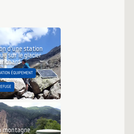
on d'une station
ue sur le glacier
urichard
LATION ÉQUIPEMENT
REFUGE
 la montagne