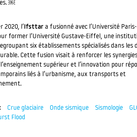
es. ￼
r 2020, l’
Ifsttar
a fusionné avec l’Université Paris
our former l’Université Gustave-Eiffel, une institut
regroupant six établissements spécialisés dans les
 durable. Cette fusion visait à renforcer les synergie
 l’enseignement supérieur et l’innovation pour rép
emporains liés à l’urbanisme, aux transports et
nnement.
:
Crue glaciaire
Onde sismique
Sismologie
GL
rst Flood