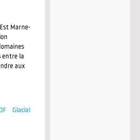
-Est Marne-
ion
 domaines
s entre la
ondre aux
OF
Glacial