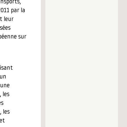
ansports,
2011 par la
t leur
ssées
opéenne sur
visant
 un
 une
 les
es
 les
et