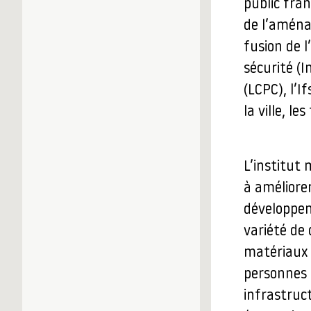
public fran
de l’aména
fusion de l
sécurité (I
(LCPC), l’
la ville, le
L’institut 
à améliorer
développem
variété de 
matériaux d
personnes e
infrastruc