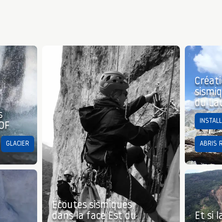
Créati
sismiq
du La
s
INSTAL
LOF
GLACIER
ABRIS 
Écoutes sismiques
dans la face Est du
Et si