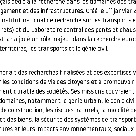
çais dédié à la recherche dans les domaines des tr
er
gement et des infrastructures. Créé le 1
janvier 
’Institut national de recherche sur les transports e
nrets) et du Laboratoire central des ponts et chau
Ifsttar a joué un rôle majeur dans la recherche eur
s territoires, les transports et le génie civil.
menait des recherches finalisées et des expertises 
 les conditions de vie des citoyens et à promouvoir
ent durable des sociétés. Ses missions couvraient
domaines, notamment le génie urbain, le génie civil,
e construction, les risques naturels, la mobilité d
t des biens, la sécurité des systèmes de transport,
tures et leurs impacts environnementaux, sociaux 