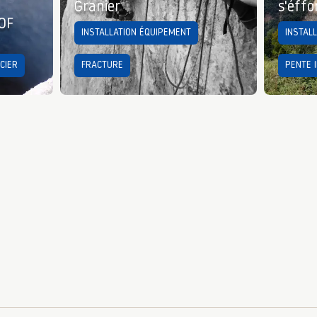
Granier
s'éffo
LOF
INSTALLATION ÉQUIPEMENT
INSTAL
CIER
FRACTURE
PENTE 