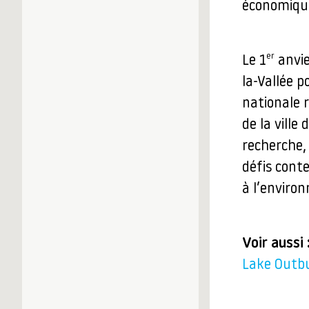
économiqu
er
Le 1
anvie
la-Vallée p
nationale 
de la ville
recherche,
défis cont
à l’enviro
Voir aussi 
Lake Outbu