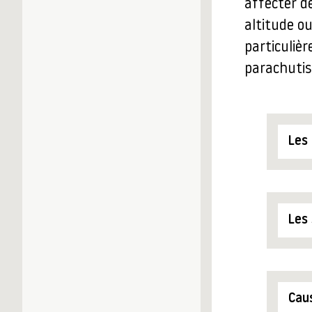
affecter d
altitude ou
particuliè
parachutis
Les
Les
Cau