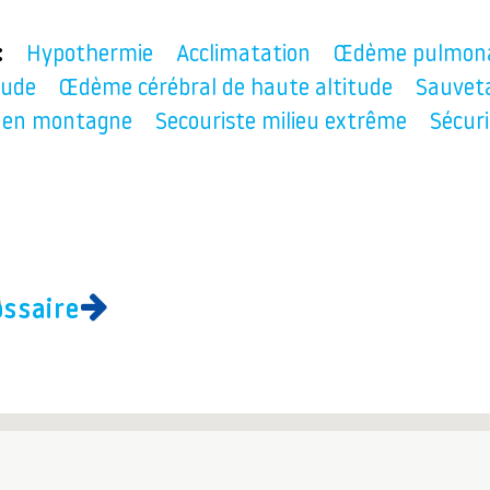
:
Hypothermie
Acclimatation
Œdème pulmona
tude
Œdème cérébral de haute altitude
Sauvet
 en montagne
Secouriste milieu extrême
Sécuri
ossaire