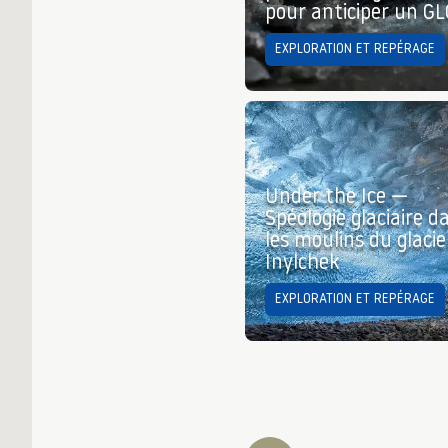
pour anticiper un G
EXPLORATION ET REPÉRAGE
Under the Ice —
Spéologie glaciaire d
les moulins du glacie
Inylchek
EXPLORATION ET REPÉRAGE