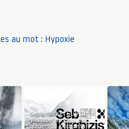
ves au mot : Hypoxie
Seb la frite et GLOF, un
youtuber au cœur des
s
glaciers du Kirghizistan