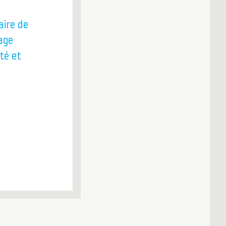
ire de
age
té et