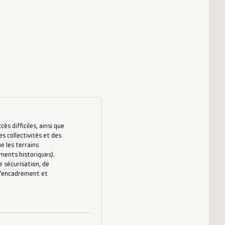
s difficiles, ainsi que
es collectivités et des
e les terrains
uments historiques).
 sécurisation, de
 d’encadrement et