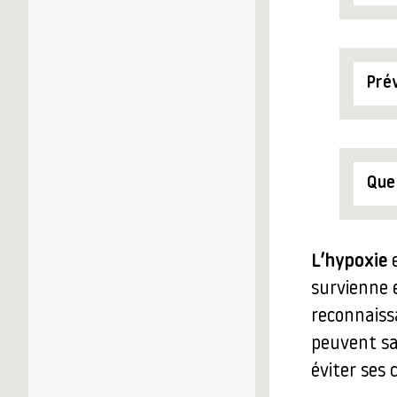
Prév
Que 
L’hypoxie
e
survienne 
reconnaiss
peuvent sau
éviter ses