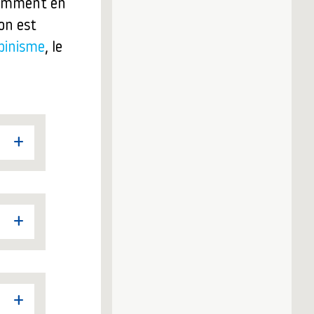
tamment en
on est
pinisme
, le