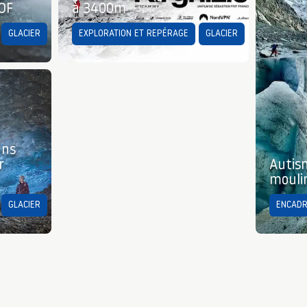
LOF
à 3400m
GLACIER
EXPLORATION ET REPÉRAGE
GLACIER
ans
r
Autis
moulin
GLACIER
ENCADR