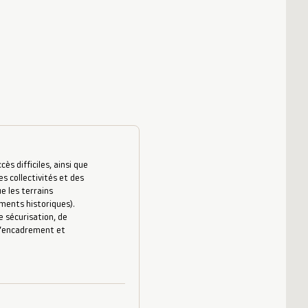
s difficiles, ainsi que
es collectivités et des
e les terrains
uments historiques).
 sécurisation, de
 d’encadrement et