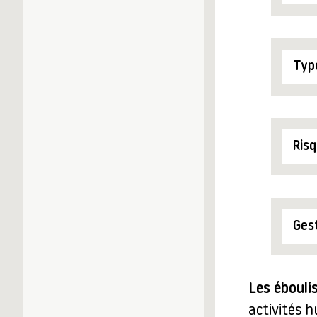
Type
Risq
Gest
Les ébouli
activités 