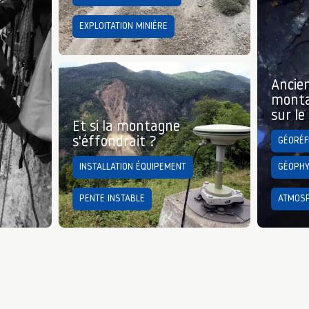
EXPLOITATION MINIÈRE
Ancie
monta
sur le
Et si la montagne
s'éffondrait ?
GÉORÉF
INSTALLATION ÉQUIPEMENT
GÉOPHY
PENTE INSTABLE
ATMOSP