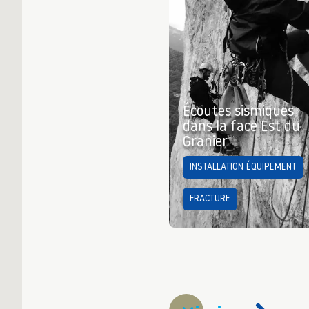
Écoutes sismiques
dans la face Est du
Granier
INSTALLATION ÉQUIPEMENT
FRACTURE