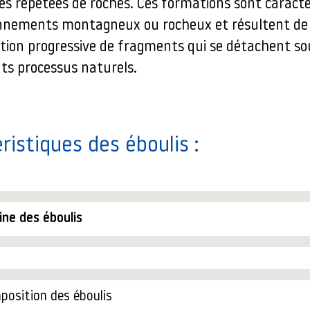
tes répétées de roches. Ces formations sont caracté
nnements montagneux ou rocheux et résultent de
tion progressive de fragments qui se détachent sou
nts processus naturels.
ristiques des éboulis :
ine des éboulis
osition des éboulis