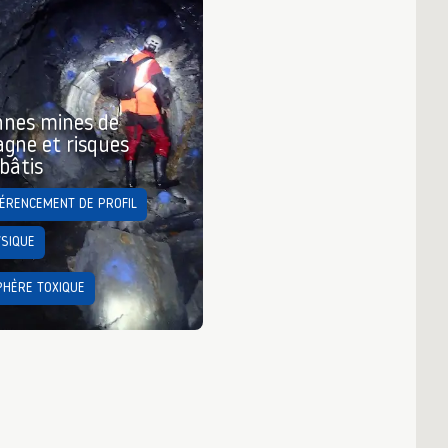
nnes mines de
gne et risques
 bâtis
ÉRENCEMENT DE PROFIL
SIQUE
HÈRE TOXIQUE