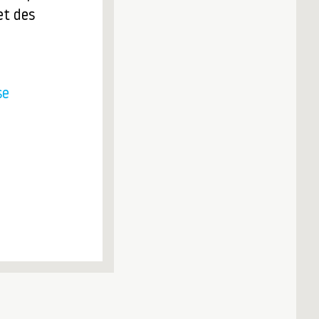
et des
se