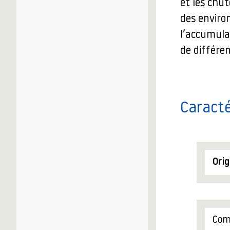
et les chu
des enviro
l’accumula
de différe
Caracté
Orig
Comp