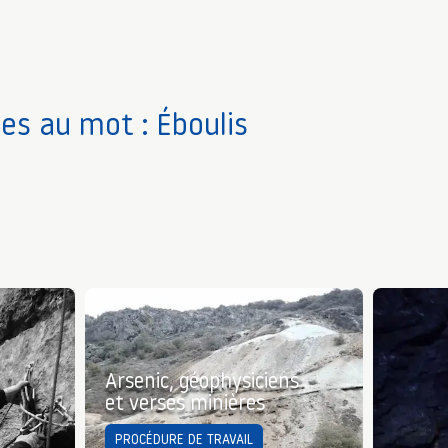
ves au mot : Éboulis
Arsenic, géophysiciens
et verses minières
PROCÉDURE DE TRAVAIL