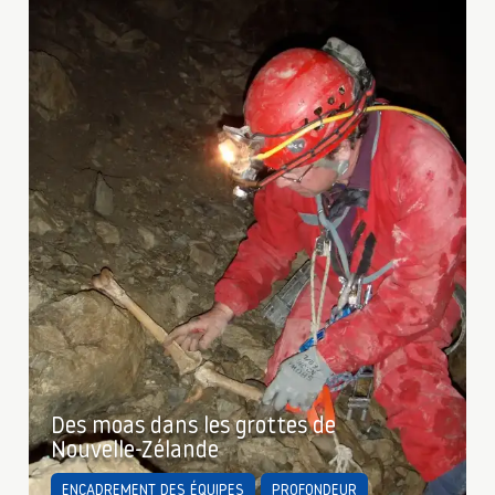
Des moas dans les grottes de
Nouvelle-Zélande
ENCADREMENT DES ÉQUIPES
PROFONDEUR