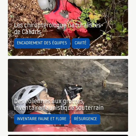
Les chiroptérologue naturalistes
de Calidris
ENCADREMENT DES ÉQUIPES
CAVITÉ
Des éoliennes aux grottes,
inventaire faunistique souterrain
INVENTAIRE FAUNE ET FLORE
RÉSURGENCE