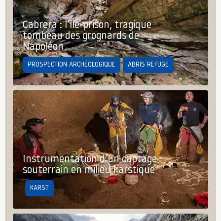
Cabrera : l’île-prison, tragique
tombeau des grognards de
Napoléon
PROSPECTION ARCHÉOLOGIQUE
ABRIS REFUGE
Instrumentation d’un captage
souterrain en milieu karstique
KARST