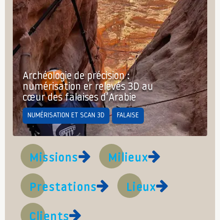
Archéologie de précision :
numérisation er relevés 3D au
cœur des falaises d’Arabie
NUMÉRISATION ET SCAN 3D
FALAISE
Missions
Milieux
Prestations
Lieux
Clients