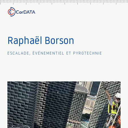
Raphaël Borson
Escalade, événementiel et pyrotechnie