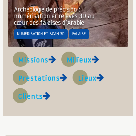
Archéologie de précision :
numérisation er relevés 3D au
cœur des falaises d’Arabie
NUMÉRISATION ET SCAN 3D
FALAISE
Missions
Milieux
Prestations
Lieux
Clients