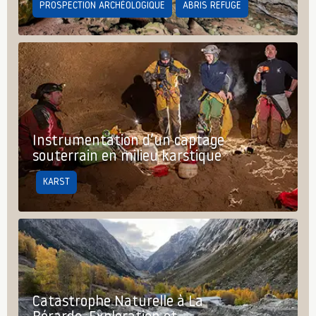
PROSPECTION ARCHÉOLOGIQUE
ABRIS REFUGE
Instrumentation d’un captage
souterrain en milieu karstique
KARST
Catastrophe Naturelle à La