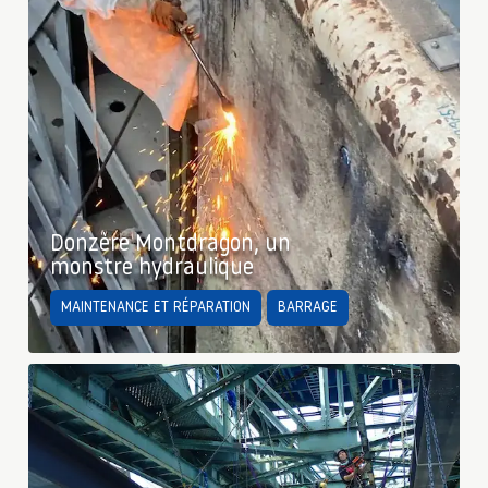
Donzère Montdragon, un
monstre hydraulique
MAINTENANCE ET RÉPARATION
BARRAGE