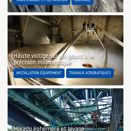
MAINTENANCE ET RÉPARATION
BARRAGE
Haute voltige sur un géant à la
précision millimétrique
INSTALLATION ÉQUIPEMENT
TRAVAUX ACROBATIQUES
Mikado éphémère et levage