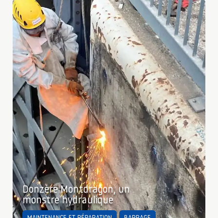
Donzère Montdragon, un
monstre hydraulique