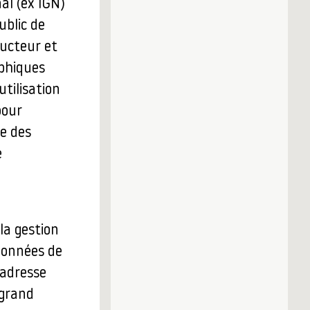
al (ex IGN)
ublic de
ducteur et
aphiques
tilisation
pour
re des
e
la gestion
 données de
’adresse
 grand