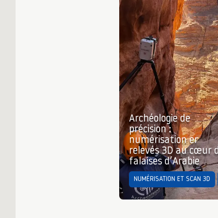
Archéologie de
précision :
numérisation er
relevés 3D au cœur 
falaises d’Arabie
NUMÉRISATION ET SCAN 3D