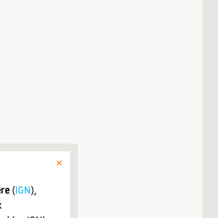
ère
(
IGN
),
x