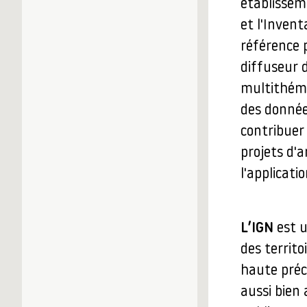
établisseme
et l'Invent
référence 
diffuseur 
multithémat
des donnée
contribuer 
projets d
l'applicati
L’IGN
est u
des territo
haute préci
aussi bien