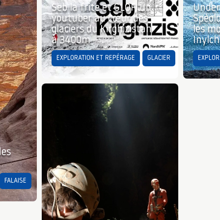
Seb la frite et GLOF, un
Under
youtuber au cœur des
Spéolo
glaciers du Kirghizistan
les mo
à 3400m
Inylc
EXPLORATION ET REPÉRAGE
GLACIER
EXPLOR
des
FALAISE