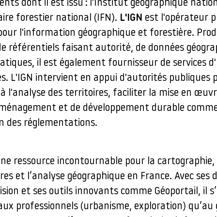
nts dont il est issu : l'Institut géographique nation
aire forestier national (IFN).
L'IGN
est l'opérateur p
pour l'information géographique et forestière. Pro
de référentiels faisant autorité, de données géogr
iques, il est également fournisseur de services d'u
s. L'IGN intervient en appui d'autorités publiques 
à l'analyse des territoires, faciliter la mise en œuv
'aménagement et de développement durable comm
on des réglementations.
ne ressource incontournable pour la cartographie, 
ires et l’analyse géographique en France. Avec ses
sion et ses outils innovants comme Géoportail, il s
 aux professionnels (urbanisme, exploration) qu’au