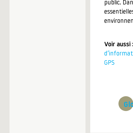
public. Da
essentiell
environneme
Voir aussi 
d’informat
GPS
Gl