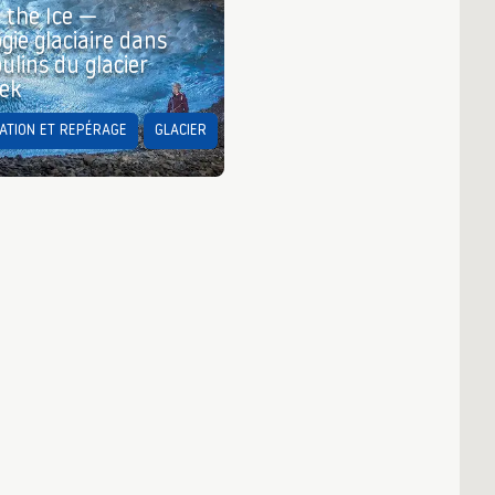
 the Ice —
gie glaciaire dans
ulins du glacier
hek
ATION ET REPÉRAGE
GLACIER