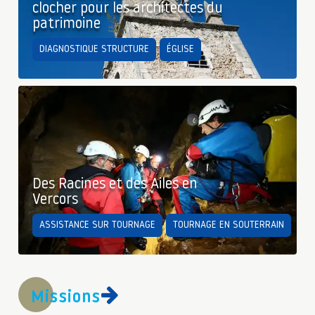
clocher pour les architectes du
patrimoine
DIAGNOSTIQUE STRUCTURE
ÉGLISE
Des Racines et des Ailes en
Vercors
ASSISTANCE SUR TOURNAGE
TOURNAGE EN SOUTERRAIN
Missions