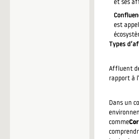
et ses af
Confluen
est appel
écosystè
Types d’af
Affluent de
rapport à l
Dans un co
environnem
comme
Co
comprendre