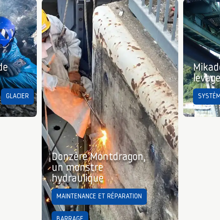
de
Mikad
levag
GLACIER
SYSTÈM
Donzère Montdragon,
un monstre
hydraulique
MAINTENANCE ET RÉPARATION
BARRAGE