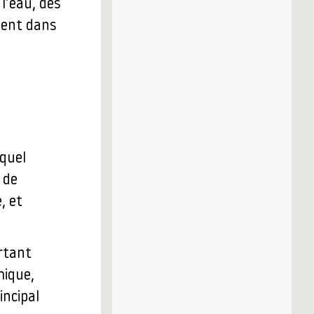
l’eau, des
ment dans
equel
 de
, et
rtant
hique,
incipal