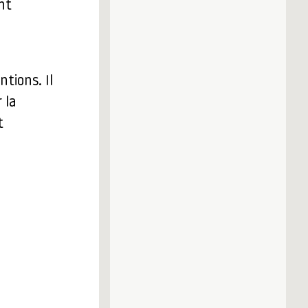
nt
tions. Il
 la
t