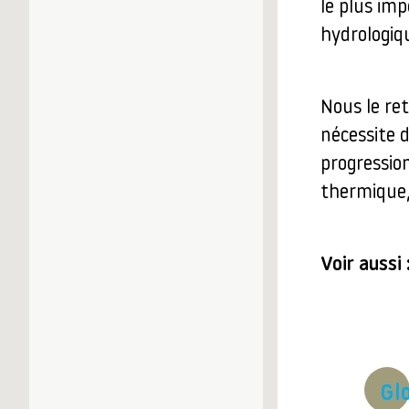
le plus im
hydrologiq
Nous le ret
nécessite 
progressio
thermique,
Voir aussi 
Gl