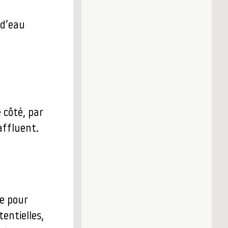
 d’eau
 côté, par
affluent.
le pour
entielles,