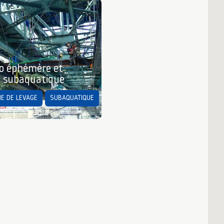
o éphémère et
e subaquatique
E DE LEVAGE
SUBAQUATIQUE