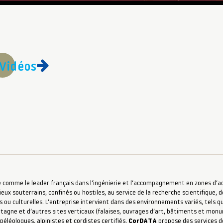
Vidéos
 comme le leader français dans l’ingénierie et l’accompagnement en zones d’accè
ieux souterrains, confinés ou hostiles, au service de la recherche scientifique, d
s ou culturelles. L’entreprise intervient dans des environnements variés, tels qu
ntagne et d’autres sites verticaux (falaises, ouvrages d’art, bâtiments et mon
péléologues, alpinistes et cordistes certifiés,
CorDATA
propose des services de