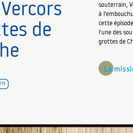
 Vercors
souterrain, V
à l'embouchu
cette épisode
ttes de
l'une des sou
grottes de C
he
La miss
TTE