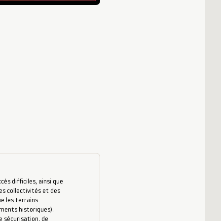
s difficiles, ainsi que
es collectivités et des
e les terrains
uments historiques).
 sécurisation, de