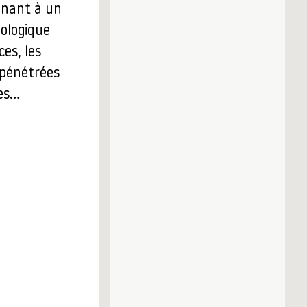
enant à un
ologique
es, les
, pénétrées
nes…