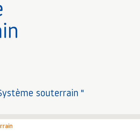
e
ain
 Système souterrain "
rrain