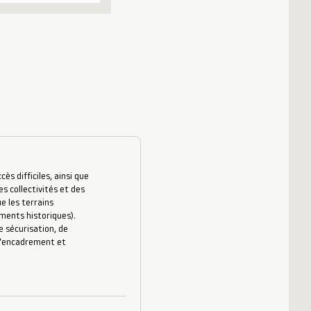
s difficiles, ainsi que
es collectivités et des
e les terrains
uments historiques).
 sécurisation, de
 d’encadrement et