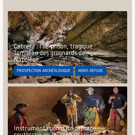
Cabrera : l’île-prison, tragique
tombeau des grognards de
Napoléon
PROSPECTION ARCHÉOLOGIQUE
ABRIS REFUGE
Instrumentation d’un captage