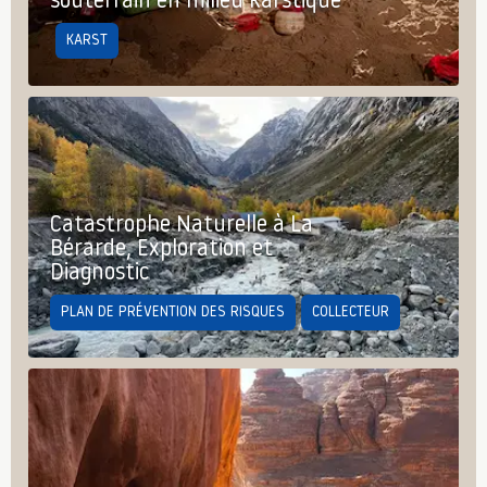
souterrain en milieu karstique
KARST
Catastrophe Naturelle à La
Bérarde, Exploration et
Diagnostic
PLAN DE PRÉVENTION DES RISQUES
COLLECTEUR