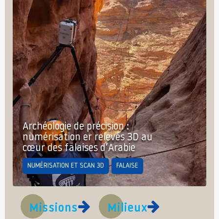
Archéologie de précision :
numérisation er relevés 3D au
cœur des falaises d’Arabie
NUMÉRISATION ET SCAN 3D
FALAISE
Missions
Milieux