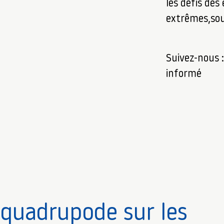
les défis de
n
extrêmes,sous
Suivez-nous 
informé
 quadrupode sur les