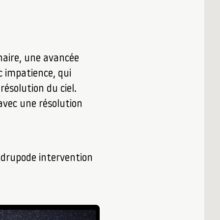
naire, une avancée
c impatience, qui
ésolution du ciel.
 avec une résolution
uadrupode intervention