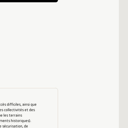
s difficiles, ainsi que
es collectivités et des
e les terrains
uments historiques).
 sécurisation, de