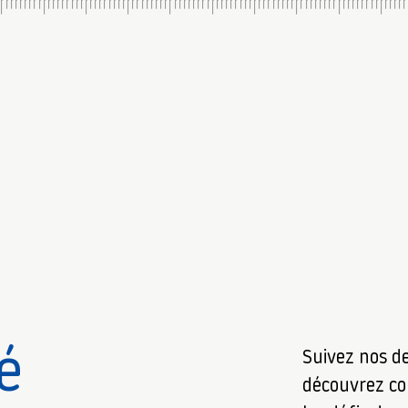
é
Suivez nos d
découvrez c