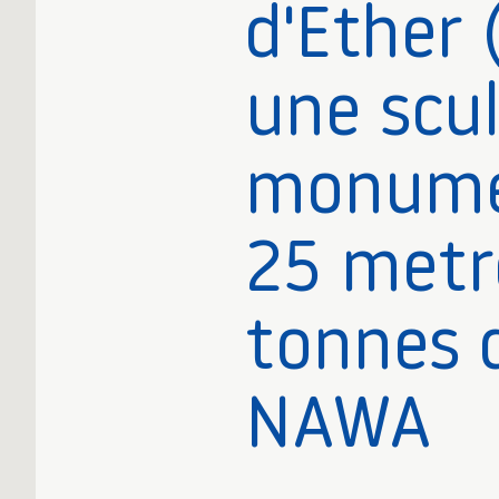
d'Ether 
une scu
monume
25 metr
tonnes 
NAWA