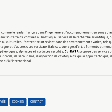
 comme le leader français dans l’ingénierie et l’accompagnement en zones d’accè
ieux souterrains, confinés ou hostiles, au service de la recherche scientifique, d
s ou culturelles. L’entreprise intervient dans des environnements variés, tels qu
ntagne et d’autres sites verticaux (falaises, ouvrages d’art, bâtiments et mon
péléologues, alpinistes et cordistes certifiés,
CorDATA
propose des services de
ur corde, de secourisme, d’inspection de cavités, ainsi qu’un appui technique,
ce qu’à l’international.
IVÉE
COOKIES
CONTACT