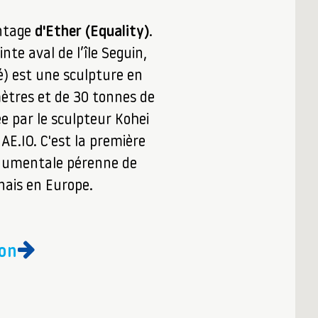
ntage
d'Ether (Equality)
.
inte aval de l’île Seguin,
é) est une sculpture en
mètres et de 30 tonnes de
e par le sculpteur Kohei
E.IO. C'est la première
numentale pérenne de
onais en Europe.
ion