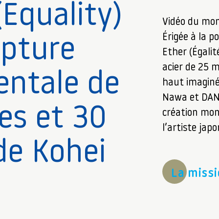
(Equality)
Vidéo du mo
Érigée à la po
lpture
Ether (Égalit
acier de 25 
ntale de
haut imaginé
Nawa et DANA
es et 30
création mo
l’artiste jap
de Kohei
La miss