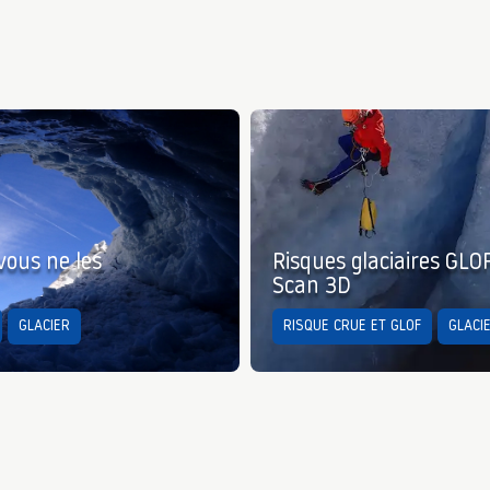
vous ne les
Risques glaciaires GLO
Scan 3D
GLACIER
RISQUE CRUE ET GLOF
GLACI