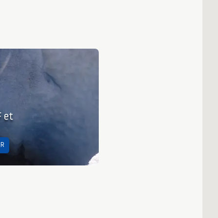
F et
ER