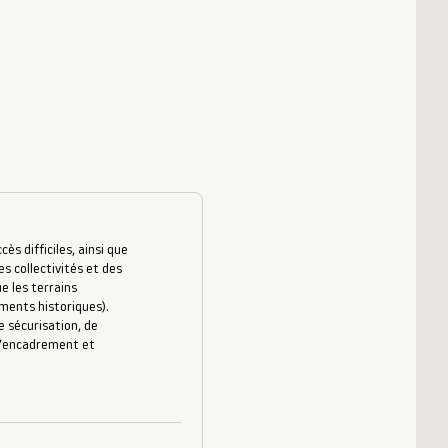
s difficiles, ainsi que
es collectivités et des
e les terrains
uments historiques).
 sécurisation, de
 d’encadrement et