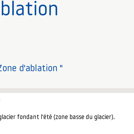
blation
Zone d'ablation "
n
lacier fondant l'été (zone basse du glacier).