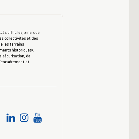
s difficiles, ainsi que
es collectivités et des
e les terrains
uments historiques).
 sécurisation, de
 d’encadrement et