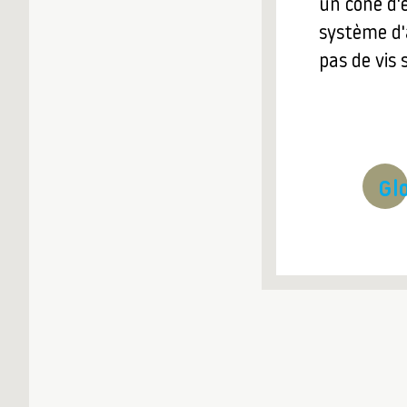
un cône d'e
système d'
pas de vis 
Gl