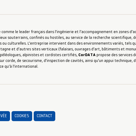
 comme le leader français dans l’ingénierie et l’accompagnement en zones d’accè
ieux souterrains, confinés ou hostiles, au service de la recherche scientifique, d
s ou culturelles. L’entreprise intervient dans des environnements variés, tels qu
ntagne et d’autres sites verticaux (falaises, ouvrages d’art, bâtiments et mon
péléologues, alpinistes et cordistes certifiés,
CorDATA
propose des services de
ur corde, de secourisme, d’inspection de cavités, ainsi qu’un appui technique,
ce qu’à l’international.
IVÉE
COOKIES
CONTACT